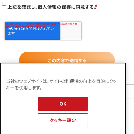
り扱う際に、当社が遵守する方針を示したものです。
上記を確認し、個人情報の保存に同意する。
*
1. 取得する情報およびその取得方法、利用目的
当社が取得する個人情報と利用目的は以下のとおり
です。
（１）個人情報の取得方法
・本人から口頭または書面等（ホームページや電子
メール、電話や名刺交換等によるものを含む）により
直接提供いただく場合
当社のウェブサイトは、サイトの利便性の向上を目的にクッ
・取引先から個人情報を委託される場合
キーを使用します。
HOME
インターンエントリー
（２）情報の利用目的
OK
当社は、取得した個人情報を以下に定める目的のた
TOPへ戻る
めに使用します。
クッキー設定
・商談及び業務上の諸連絡、受発注業務、請求支払
コーポレートサイト
プライバシーポリシー
業務のため
© 2026 IT Communications INC.