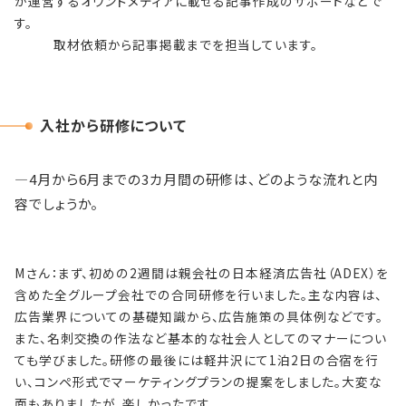
が運営するオウンドメディアに載せる記事作成のサポートなどで
す。
取材依頼から記事掲載までを担当しています。
入社から研修について
―4
月から6月までの3カ月間の研修は、どのような流れと内
容でしょうか。
Mさん：ま
ず、
初めの2週間は親
会社の
日本経済広告社（ADEX）を
含めた全グル
ー
プ会社
での合同研修
を行いました
。
主な内容は、
広告業界について
の基礎知識から、
広告施策の
具体例などです
。
また、
名刺交換の作法など基本的な社会人としてのマナー
につい
ても学びました。
研修の最後には軽井沢にて1泊2日の合宿を行
い、コンペ形式でマーケティングプランの提案をしました。大変な
面もありましたが、
楽しかったです。