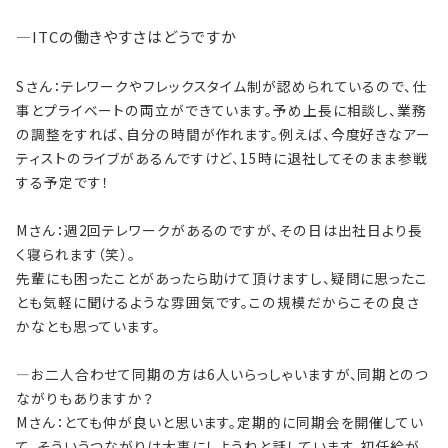
―
ITCの働きやすさはどうですか
Sさん：テレワークやフレックスタイム制が認められているので、仕
事とプライベートの両立ができています。予め上長に相談し、業務
の調整をすれば、自分の時間が作れます。例えば、今度好きなアー
ティストのライブがあるんですけど、15時に退社してそのまま参戦
する予定です！
Mさん：週2回テレワークがあるのですが、その日は出社日より長
く寝られます（笑）。
先輩にも困ったことがあったら助けて頂けますし、疑問に思ったこ
とも気軽に聞けるような雰囲気です。この規模だからこその良さ
かなとも思っています。
―お二人合わせて同期の方は6人いらっしゃいますが、同期とのつ
ながりもありますか？
Mさん：とても仲が良いと思います。定期的に同期会を開催してい
て、そういうつながりは大事にしようねと話しています。初任給が